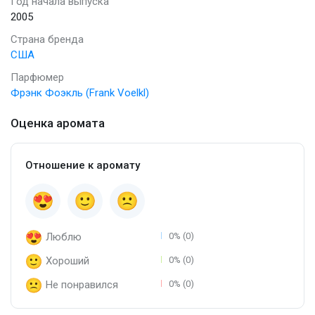
Год начала выпуска
2005
Страна бренда
США
Парфюмер
Фрэнк Фоэкль (Frank Voelkl)
Оценка аромата
Отношение к аромату
Люблю
0% (0)
Хороший
0% (0)
Не понравился
0% (0)