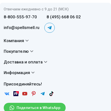
Отвечаем ежедневно с 9 до 21 (МСК)
8-800-555-97-70
8 (495) 668 06 02
info@spellsmell.ru
Компания
Контакты
Покупателю
О нас
Система скидок
Доставка и оплата
Авторы
Частые вопросы
Доставка
Сертификаты
Информация
Вопросы и ответы
Оплата
Гарантии
Договор оферты
Отзывы
Присоединяйтесь!
Возврат
Согласие на обработку персональных данных
Новости
Пользовательское соглашение
Статьи
Защита персональных данных
Рассылка
Поделиться в WhatsApp