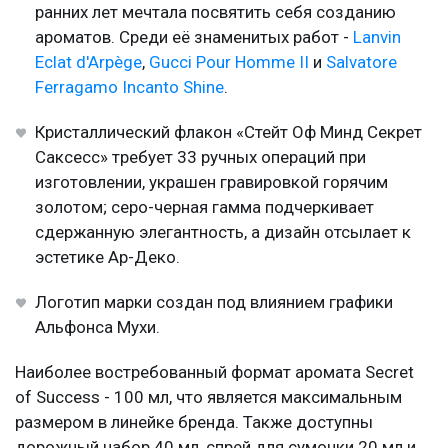
ранних лет мечтала посвятить себя созданию
ароматов. Среди её знаменитых работ -
Lanvin
Eclat d'Arpège
,
Gucci Pour Homme II
и
Salvatore
Ferragamo Incanto Shine
.
Кристаллический флакон «Стейт Оф Минд Секрет
Саксесс» требует 33 ручных операций при
изготовлении, украшен гравировкой горячим
золотом; серо-черная гамма подчеркивает
сдержанную элегантность, а дизайн отсылает к
эстетике Ар-Деко.
Логотип марки создан под влиянием графики
Альфонса Мухи.
Наиболее востребованный формат аромата Secret
of Success - 100 мл, что является максимальным
размером в линейке бренда. Также доступны
дорожный набор 40 мл, спрей для сумочки 20 мл и