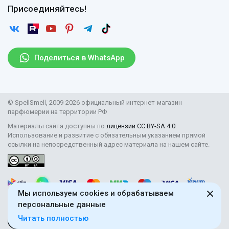
Договор оферты
Отзывы
Присоединяйтесь!
Возврат
Согласие на обработку персональных данных
Новости
Пользовательское соглашение
Статьи
Защита персональных данных
Рассылка
Поделиться в WhatsApp
Правила продажи товаров (Постановление Правительства
РФ № 2463)
Парфюмерия оптом
© SpellSmell, 2009-2026 официальный интернет-магазин
Поставщикам
парфюмерии на территории РФ
Материалы сайта доступны по
лицензии CC BY-SA 4.0
.
Использование и развитие с обязательным указанием прямой
ссылки на непосредственный адрес материала на нашем сайте.
Мы используем cookies и обрабатываем
персональные данные
Читать полностью
18+