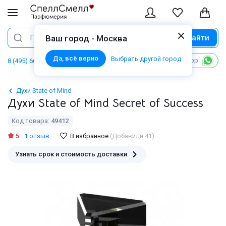
Найти
Поиск
Ваш город - Москва
Да, всё верно
Выбрать другой город
Написать в WhatsApp
8 (495) 668 06 02
Духи State of Mind
Духи State of Mind Secret of Success
Код товара:
49412
5
1 отзыв
В избранное
(Добавили 41)
Узнать срок и стоимость доставки