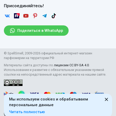
Гарантии
Договор оферты
Отзывы
Присоединяйтесь!
Возврат
Согласие на обработку персональных данных
Новости
Пользовательское соглашение
Статьи
Защита персональных данных
Рассылка
Поделиться в WhatsApp
Правила продажи товаров (Постановление Правительства
РФ № 2463)
Парфюмерия оптом
© SpellSmell, 2009-2026 официальный интернет-магазин
Поставщикам
парфюмерии на территории РФ
Материалы сайта доступны по
лицензии CC BY-SA 4.0
.
Использование и развитие с обязательным указанием прямой
ссылки на непосредственный адрес материала на нашем сайте.
Мы используем cookies и обрабатываем
персональные данные
Читать полностью
18+