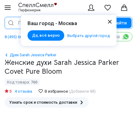
Найти
Поиск
Ваш город - Москва
Да, всё верно
Выбрать другой город
Написать в WhatsApp
8 (495) 668 06 02
Духи Sarah Jessica Parker
Женские духи Sarah Jessica Parker
Covet Pure Bloom
Код товара:
760
5
4 отзыва
В избранное
(Добавили 88)
Узнать срок и стоимость доставки