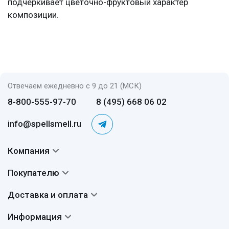
подчеркивает цветочно-фруктовый характер
композиции.
Отвечаем ежедневно с 9 до 21 (МСК)
8-800-555-97-70
8 (495) 668 06 02
info@spellsmell.ru
Компания
Контакты
Покупателю
О нас
Система скидок
Доставка и оплата
Авторы
Частые вопросы
Доставка
Сертификаты
Информация
Вопросы и ответы
Оплата