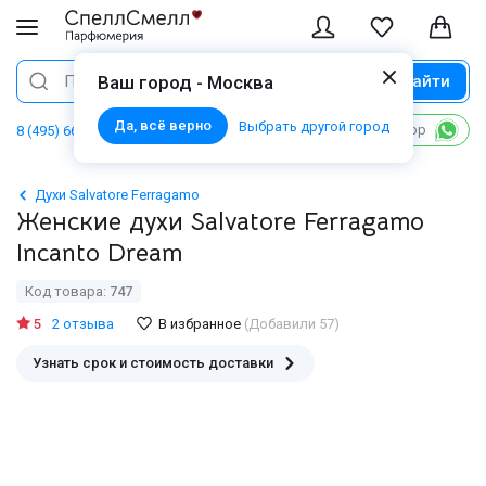
Найти
Поиск
Ваш город - Москва
Да, всё верно
Выбрать другой город
Написать в WhatsApp
8 (495) 668 06 02
Духи Salvatore Ferragamo
Женские духи Salvatore Ferragamo
Incanto Dream
Код товара:
747
5
2 отзыва
В избранное
(Добавили 57)
Узнать срок и стоимость доставки