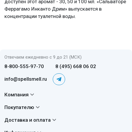
доступен этот аромат - 30, 50 и 100 мл. «Сальваторе
Феррагамо Инканто Дрим» выпускается в
концентрации туалетной воды.
Отвечаем ежедневно с 9 до 21 (МСК)
8-800-555-97-70
8 (495) 668 06 02
info@spellsmell.ru
Компания
Контакты
Покупателю
О нас
Система скидок
Доставка и оплата
Авторы
Частые вопросы
Доставка
Сертификаты