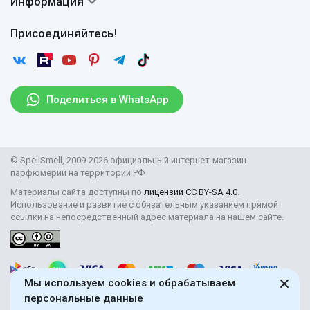
Информация
Вопросы и ответы
Оплата
Гарантии
Договор оферты
Отзывы
Присоединяйтесь!
Возврат
Согласие на обработку персональных данных
Новости
Пользовательское соглашение
Статьи
Защита персональных данных
Рассылка
Поделиться в WhatsApp
Правила продажи товаров (Постановление Правительства
РФ № 2463)
Парфюмерия оптом
© SpellSmell, 2009-2026 официальный интернет-магазин
Поставщикам
парфюмерии на территории РФ
Материалы сайта доступны по
лицензии CC BY-SA 4.0
.
Использование и развитие с обязательным указанием прямой
ссылки на непосредственный адрес материала на нашем сайте.
Мы используем cookies и обрабатываем
персональные данные