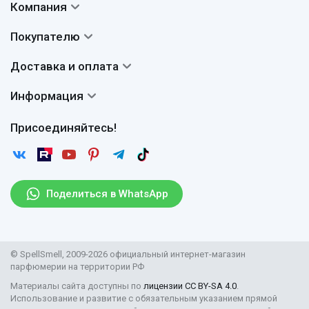
Компания
Контакты
Покупателю
О нас
Система скидок
Доставка и оплата
Авторы
Частые вопросы
Доставка
Сертификаты
Информация
Вопросы и ответы
Оплата
Гарантии
Договор оферты
Отзывы
Присоединяйтесь!
Возврат
Согласие на обработку персональных данных
Новости
Пользовательское соглашение
Статьи
Защита персональных данных
Рассылка
Поделиться в WhatsApp
Правила продажи товаров (Постановление Правительства
РФ № 2463)
Парфюмерия оптом
© SpellSmell, 2009-2026 официальный интернет-магазин
Поставщикам
парфюмерии на территории РФ
Материалы сайта доступны по
лицензии CC BY-SA 4.0
.
Использование и развитие с обязательным указанием прямой