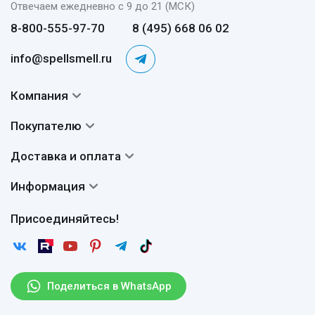
Отвечаем ежедневно с 9 до 21 (МСК)
8-800-555-97-70
8 (495) 668 06 02
info@spellsmell.ru
Компания
Контакты
Покупателю
О нас
Система скидок
Доставка и оплата
Авторы
Частые вопросы
Доставка
Сертификаты
Информация
Вопросы и ответы
Оплата
Гарантии
Договор оферты
Отзывы
Присоединяйтесь!
Возврат
Согласие на обработку персональных данных
Новости
Пользовательское соглашение
Статьи
Защита персональных данных
Рассылка
Поделиться в WhatsApp
Правила продажи товаров (Постановление Правительства
РФ № 2463)