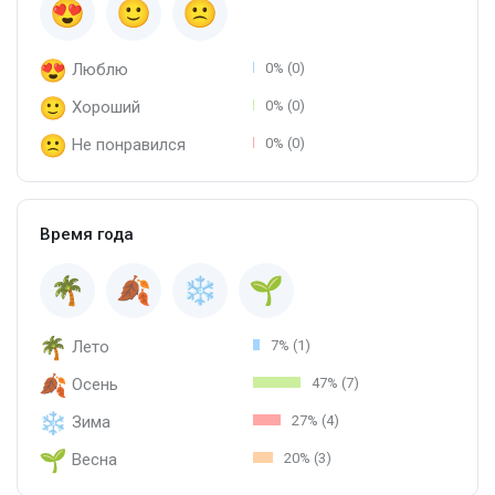
Если вы собираете её аналоги или вам не нравится
медицинское звучание в шлейфе, попробуйте этот парфюм.
Он называется Paris World Luxury 24K Supreme Rouge.
Люблю
0% (0)
Напишите в комментариях, какой парфюм является Вашим
личным «эликсиром любви»?
Хороший
0% (0)
Не понравился
0% (0)
Время года
Лето
7% (1)
Осень
47% (7)
Зима
27% (4)
Весна
20% (3)