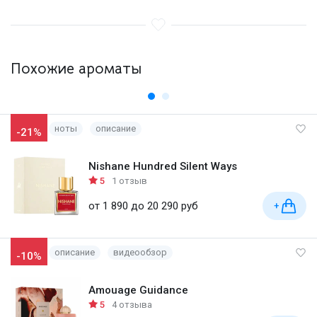
Похожие ароматы
ноты
описание
-21%
Nishane Hundred Silent Ways
5
1 отзыв
от 1 890 до 20 290 руб
+
описание
видеообзор
-10%
Amouage Guidance
5
4 отзыва