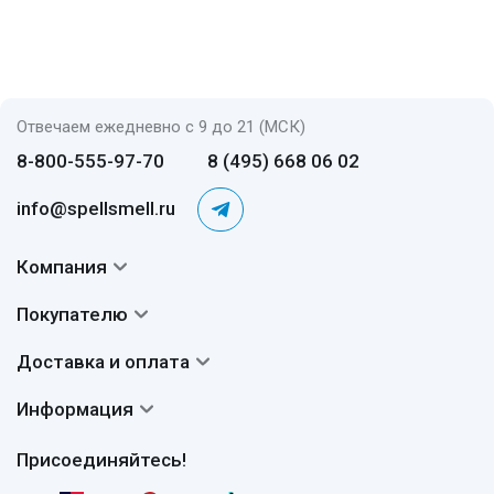
Отвечаем ежедневно с 9 до 21 (МСК)
8-800-555-97-70
8 (495) 668 06 02
info@spellsmell.ru
Компания
Контакты
Покупателю
О нас
Система скидок
Доставка и оплата
Авторы
Частые вопросы
Доставка
Сертификаты
Информация
Вопросы и ответы
Оплата
Гарантии
Договор оферты
Отзывы
Присоединяйтесь!
Возврат
Согласие на обработку персональных данных
Новости