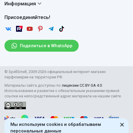
Доставка
Сертификаты
Информация
Вопросы и ответы
Оплата
Гарантии
Договор оферты
Отзывы
Присоединяйтесь!
Возврат
Согласие на обработку персональных данных
Новости
Пользовательское соглашение
Статьи
Защита персональных данных
Рассылка
Поделиться в WhatsApp
Правила продажи товаров (Постановление Правительства
РФ № 2463)
Парфюмерия оптом
© SpellSmell, 2009-2026 официальный интернет-магазин
Поставщикам
парфюмерии на территории РФ
Материалы сайта доступны по
лицензии CC BY-SA 4.0
.
Использование и развитие с обязательным указанием прямой
ссылки на непосредственный адрес материала на нашем сайте.
Мы используем cookies и обрабатываем
персональные данные