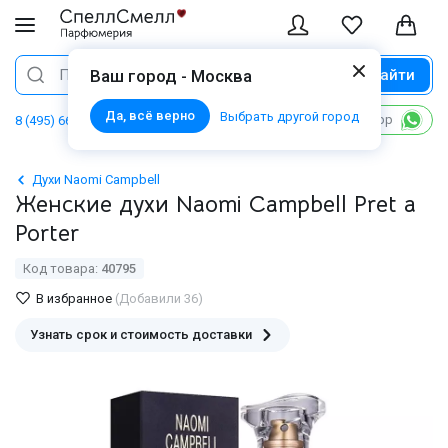
Найти
Поиск
Ваш город - Москва
Да, всё верно
Выбрать другой город
Написать в WhatsApp
8 (495) 668 06 02
Духи Naomi Campbell
Женские духи Naomi Campbell Pret a
Porter
Код товара:
40795
В избранное
(Добавили 36)
Узнать срок и стоимость доставки