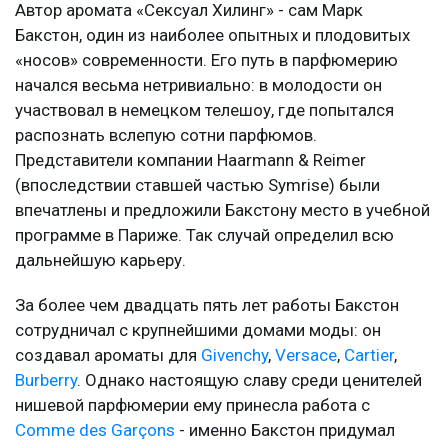
Автор аромата «Сексуал Хилинг» - сам Марк
Бакстон, один из наиболее опытных и плодовитых
«носов» современности. Его путь в парфюмерию
начался весьма нетривиально: в молодости он
участвовал в немецком телешоу, где попытался
распознать вслепую сотни парфюмов.
Представители компании Haarmann & Reimer
(впоследствии ставшей частью Symrise) были
впечатлены и предложили Бакстону место в учебной
программе в Париже. Так случай определил всю
дальнейшую карьеру.
За более чем двадцать пять лет работы Бакстон
сотрудничал с крупнейшими домами моды: он
создавал ароматы для
Givenchy
,
Versace
,
Cartier
,
Burberry
. Однако настоящую славу среди ценителей
нишевой парфюмерии ему принесла работа с
Comme des Garçons
- именно Бакстон придумал