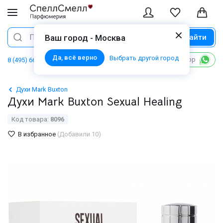
Найти
Поиск
Ваш город - Москва
Да, всё верно
Выбрать другой город
Написать в WhatsApp
8 (495) 668 06 02
Духи Mark Buxton
Духи Mark Buxton Sexual Healing
Код товара:
8096
В избранное
(Добавили 10)