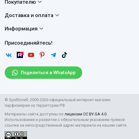
Покупателю
О нас
Система скидок
Доставка и оплата
Авторы
Частые вопросы
Доставка
Сертификаты
Информация
Вопросы и ответы
Оплата
Гарантии
Договор оферты
Отзывы
Присоединяйтесь!
Возврат
Согласие на обработку персональных данных
Новости
Пользовательское соглашение
Статьи
Защита персональных данных
Рассылка
Поделиться в WhatsApp
Правила продажи товаров (Постановление Правительства
РФ № 2463)
Парфюмерия оптом
© SpellSmell, 2009-2026 официальный интернет-магазин
Поставщикам
парфюмерии на территории РФ
Материалы сайта доступны по
лицензии CC BY-SA 4.0
.
Использование и развитие с обязательным указанием прямой
ссылки на непосредственный адрес материала на нашем сайте.