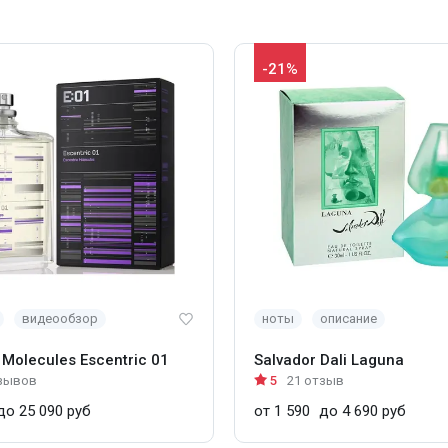
-21%
видеообзор
ноты
описание
 Molecules Escentric 01
Salvador Dali Laguna
зывов
5
21 отзыв
о 25 090 руб
от 1 590
до 4 690 руб