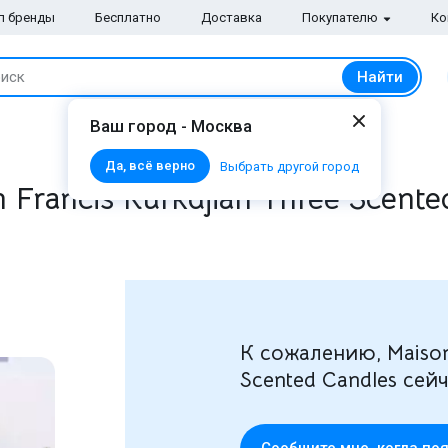
п бренды
Бесплатно
Доставка
Покупателю
Ко
Найти
иск
Ваш город - Москва
Да, всё верно
Выбрать другой город
Francis Kurkdjian Three Scente
К сожалению, Maison 
Scented Candles сей