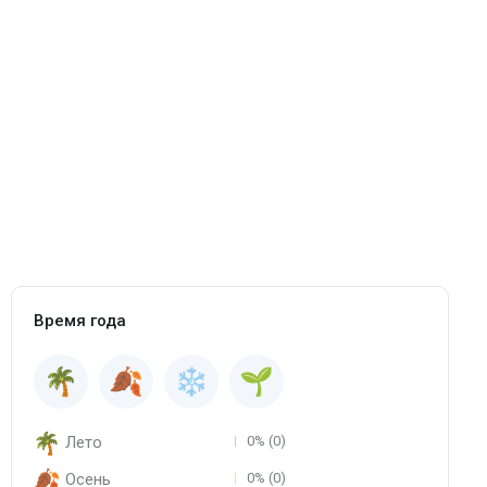
Время года
Лето
0% (0)
Осень
0% (0)