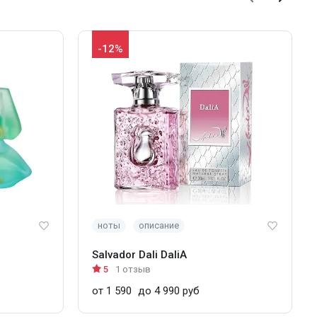
-12%
ноты
описание
Salvador Dali DaliA
5
1 отзыв
от 1 590
до 4 990 руб