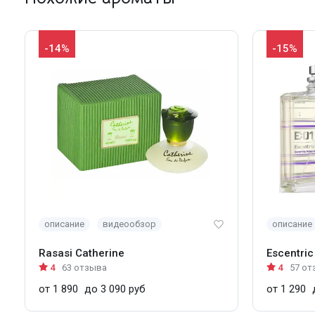
-14%
-15%
описание
видеообзор
описание
Rasasi Catherine
Escentric
4
63 отзыва
4
57 от
от 1 890
до 3 090 руб
от 1 290
д