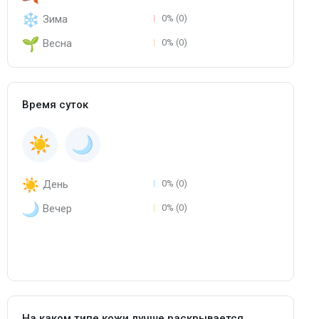
Зима
0% (0)
Весна
0% (0)
Время суток
День
0% (0)
Вечер
0% (0)
На каком типе кожи лучше раскрывается