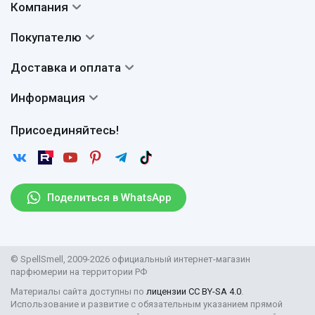
Компания
Контакты
Покупателю
О нас
Система скидок
Доставка и оплата
Авторы
Частые вопросы
Доставка
Сертификаты
Информация
Вопросы и ответы
Оплата
Гарантии
Договор оферты
Отзывы
Присоединяйтесь!
Возврат
Согласие на обработку персональных данных
Новости
Пользовательское соглашение
Статьи
Защита персональных данных
Рассылка
Поделиться в WhatsApp
Правила продажи товаров (Постановление Правительства
РФ № 2463)
Парфюмерия оптом
© SpellSmell, 2009-2026 официальный интернет-магазин
Поставщикам
парфюмерии на территории РФ
Материалы сайта доступны по
лицензии CC BY-SA 4.0
.
Использование и развитие с обязательным указанием прямой