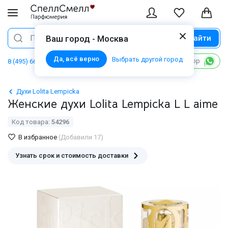
Найти
Поиск
Ваш город - Москва
Да, всё верно
Выбрать другой город
Написать в WhatsApp
8 (495) 668 06 02
Духи Lolita Lempicka
Женские духи Lolita Lempicka L L aime
Код товара:
54296
В избранное
(Добавили 17)
Узнать срок и стоимость доставки