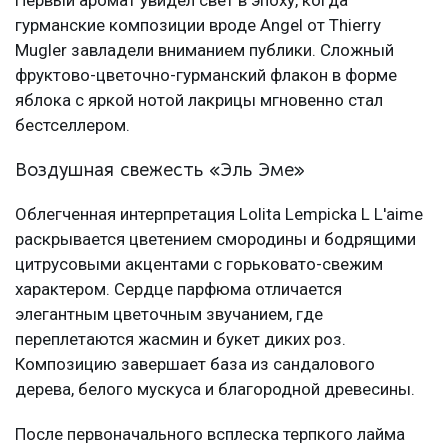
Первый аромат увидел свет в эпоху, когда
гурманские композиции вроде Angel от Thierry
Mugler завладели вниманием публики. Сложный
фруктово-цветочно-гурманский флакон в форме
яблока с яркой нотой лакрицы мгновенно стал
бестселлером.
Воздушная свежесть «Эль Эме»
Облегченная интерпретация Lolita Lempicka L L'aime
раскрывается цветением смородины и бодрящими
цитрусовыми акцентами с горьковато-свежим
характером. Сердце парфюма отличается
элегантным цветочным звучанием, где
переплетаются жасмин и букет диких роз.
Композицию завершает база из сандалового
дерева, белого мускуса и благородной древесины.
После первоначального всплеска терпкого лайма