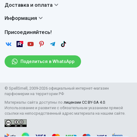
Система скидок
Доставка и оплата
Авторы
Частые вопросы
Доставка
Сертификаты
Информация
Вопросы и ответы
Оплата
Гарантии
Договор оферты
Отзывы
Присоединяйтесь!
Возврат
Согласие на обработку персональных данных
Новости
Пользовательское соглашение
Статьи
Защита персональных данных
Рассылка
Поделиться в WhatsApp
Правила продажи товаров (Постановление Правительства
РФ № 2463)
Парфюмерия оптом
© SpellSmell, 2009-2026 официальный интернет-магазин
Поставщикам
парфюмерии на территории РФ
Материалы сайта доступны по
лицензии CC BY-SA 4.0
.
Использование и развитие с обязательным указанием прямой
ссылки на непосредственный адрес материала на нашем сайте.