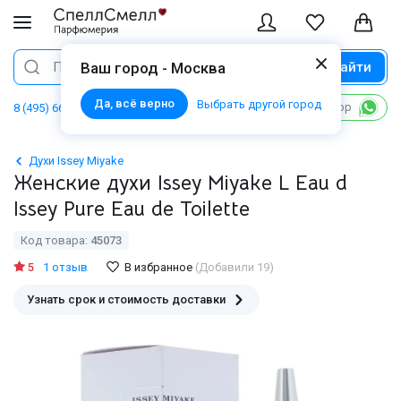
Найти
Поиск
Ваш город - Москва
Да, всё верно
Выбрать другой город
Написать в WhatsApp
8 (495) 668 06 02
Духи Issey Miyake
Женские духи Issey Miyake L Eau d
Issey Pure Eau de Toilette
Код товара:
45073
5
1 отзыв
В избранное
(Добавили 19)
Узнать срок и стоимость доставки