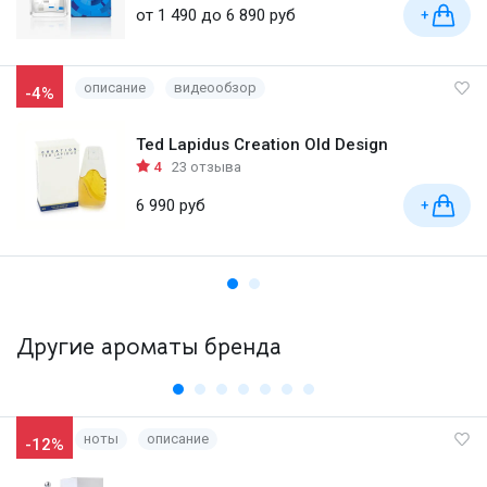
от 1 490 до 6 890 руб
+
описание
видеообзор
-4%
Ted Lapidus Creation Old Design
4
23 отзыва
6 990 руб
+
Другие ароматы бренда
ноты
описание
-12%