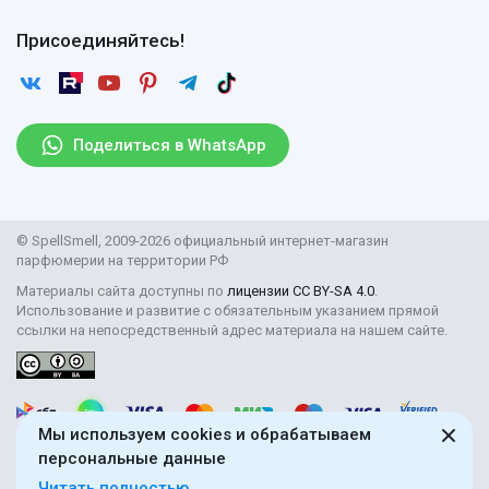
Оплата
Гарантии
Договор оферты
Отзывы
Присоединяйтесь!
Возврат
Согласие на обработку персональных данных
Новости
Пользовательское соглашение
Статьи
Защита персональных данных
Рассылка
Поделиться в WhatsApp
Правила продажи товаров (Постановление Правительства
РФ № 2463)
Парфюмерия оптом
© SpellSmell, 2009-2026 официальный интернет-магазин
Поставщикам
парфюмерии на территории РФ
Материалы сайта доступны по
лицензии CC BY-SA 4.0
.
Использование и развитие с обязательным указанием прямой
ссылки на непосредственный адрес материала на нашем сайте.
Мы используем cookies и обрабатываем
персональные данные
Читать полностью