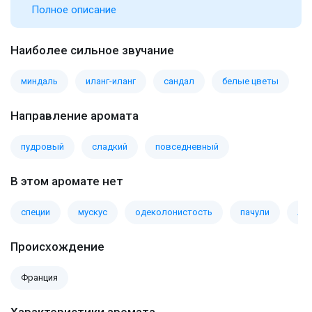
Полное описание
Наиболее сильное звучание
миндаль
иланг-иланг
сандал
белые цветы
Направление аромата
пудровый
сладкий
повседневный
В этом аромате нет
специи
мускус
одеколонистость
пачули
ла
Происхождение
Франция
Характеристики аромата