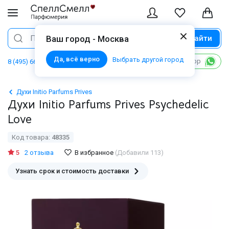
Найти
Поиск
Ваш город - Москва
Да, всё верно
Выбрать другой город
Написать в WhatsApp
8 (495) 668 06 02
Духи Initio Parfums Prives
Духи Initio Parfums Prives Psychedelic
Love
Код товара:
48335
5
2 отзыва
В избранное
(Добавили 113)
Узнать срок и стоимость доставки