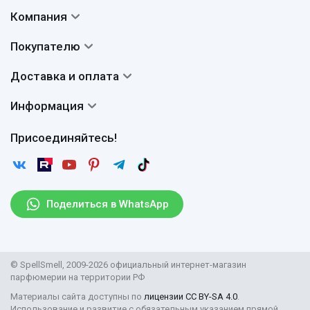
Компания
Контакты
Покупателю
О нас
Система скидок
Доставка и оплата
Авторы
Частые вопросы
Доставка
Сертификаты
Информация
Вопросы и ответы
Оплата
Гарантии
Договор оферты
Отзывы
Присоединяйтесь!
Возврат
Согласие на обработку персональных данных
Новости
Пользовательское соглашение
Статьи
Защита персональных данных
Рассылка
Поделиться в WhatsApp
Правила продажи товаров (Постановление Правительства
РФ № 2463)
Парфюмерия оптом
© SpellSmell, 2009-2026 официальный интернет-магазин
Поставщикам
парфюмерии на территории РФ
Материалы сайта доступны по
лицензии CC BY-SA 4.0
.
Использование и развитие с обязательным указанием прямой