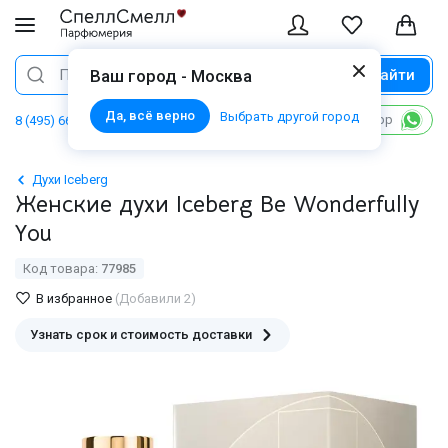
Найти
Поиск
Ваш город - Москва
Да, всё верно
Выбрать другой город
Написать в WhatsApp
8 (495) 668 06 02
Духи Iceberg
Женские духи Iceberg Be Wonderfully
You
Код товара:
77985
В избранное
(Добавили 2)
Узнать срок и стоимость доставки