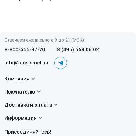
Отвечаем ежедневно с 9 до 21 (МСК)
8-800-555-97-70
8 (495) 668 06 02
info@spellsmell.ru
Компания
Контакты
Покупателю
О нас
Система скидок
Доставка и оплата
Авторы
Частые вопросы
Доставка
Сертификаты
Информация
Вопросы и ответы
Оплата
Гарантии
Договор оферты
Отзывы
Присоединяйтесь!
Возврат