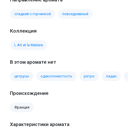
сладкий с горчинкой
повседневный
Коллекция
L Art et la Matiere
В этом аромате нет
цитрусы
одеколонистость
ретро
ладан
Происхождение
Франция
Характеристики аромата