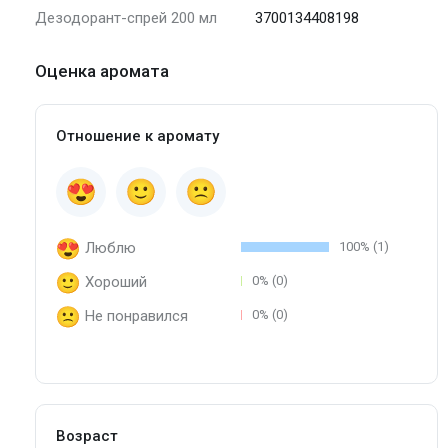
Дезодорант-спрей 200 мл
3700134408198
Оценка аромата
Отношение к аромату
Люблю
100% (1)
Хороший
0% (0)
Не понравился
0% (0)
Возраст