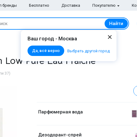
п бренды
Бесплатно
Доставка
Покупателю
Ко
Найти
иск
Ваш город - Москва
Да, всё верно
Выбрать другой город
 Low Pure Eau Fraiche
ли 37)
Парфюмерная вода
Дезодорант-спрей