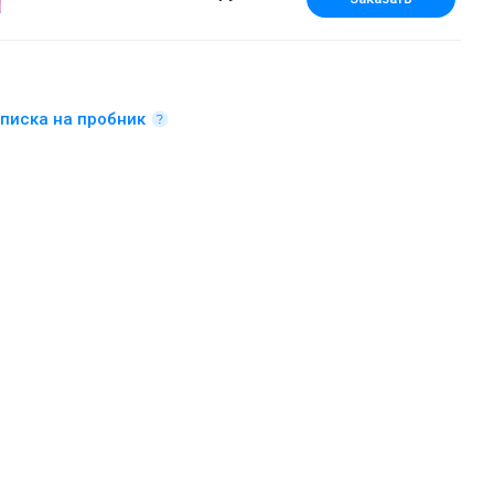
писка на пробник
Дезодорант-спрей 200 мл