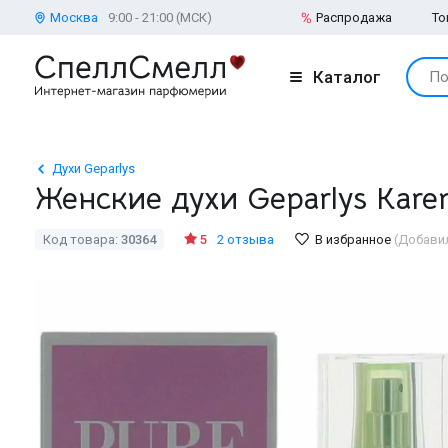
Москва
9:00 - 21:00 (МСК)
Распродажа
То
Каталог
По
Духи Geparlys
Женские духи Geparlys Karen
Код товара:
30364
5
2 отзыва
В избранное
(Добави