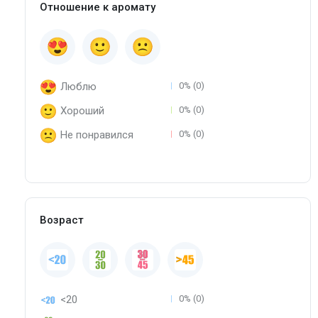
Отношение к аромату
Люблю
0% (0)
Хороший
0% (0)
Не понравился
0% (0)
Возраст
<20
0% (0)