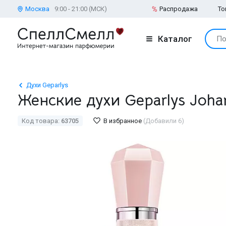
Москва
9:00 - 21:00 (МСК)
Распродажа
То
Каталог
По
Духи Geparlys
Женские духи Geparlys Johan
Код товара:
63705
В избранное
(Добавили 6)