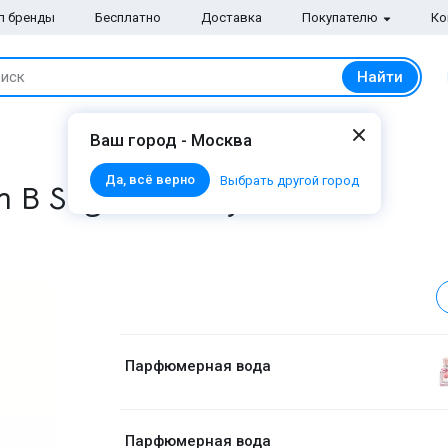
п бренды
Бесплатно
Доставка
Покупателю
Ко
Найти
иск
Ваш город - Москва
Да, всё верно
Выбрать другой город
 B Sugar Fantasy
Парфюмерная вода
Парфюмерная вода