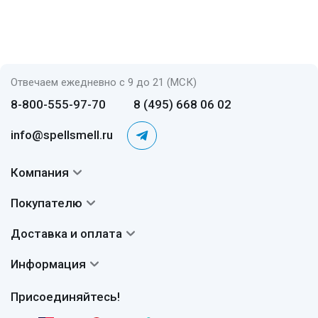
Отвечаем ежедневно с 9 до 21 (МСК)
8-800-555-97-70
8 (495) 668 06 02
info@spellsmell.ru
Компания
Контакты
Покупателю
О нас
Система скидок
Доставка и оплата
Авторы
Частые вопросы
Доставка
Сертификаты
Информация
Вопросы и ответы
Оплата
Гарантии
Договор оферты
Отзывы
Присоединяйтесь!
Возврат
Согласие на обработку персональных данных
Новости