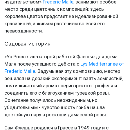
издательством»
Frederic Malle
, занимают особое
место среди цветочных композиций: здесь
королева цветов предстает не идеализированной
красавицей, а живым растением во всей его
первозданности.
Садовая история
«Ун Роз» стала второй работой Флешье для дома
Маля после успешного дебюта с
Lys Mediterranee от
Frederic Malle
. Задумывая эту композицию, мастер
решился на дерзкий эксперимент: взять землистый,
почти животный аромат перигорского трюфеля и
соединить его с благоуханием турецкой розы.
Сочетание получилось неожиданным, но
убедительным - чувственность гриба нашла
достойную пару в роскоши дамасской розы.
Сам Флешье родился в Грассе в 1949 году и с