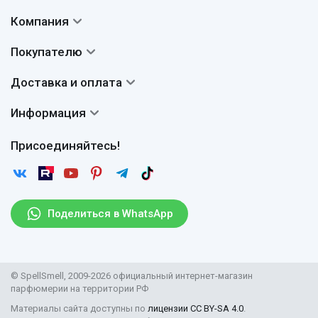
Компания
Контакты
Покупателю
О нас
Система скидок
Доставка и оплата
Авторы
Частые вопросы
Доставка
Сертификаты
Информация
Вопросы и ответы
Оплата
Гарантии
Договор оферты
Отзывы
Присоединяйтесь!
Возврат
Согласие на обработку персональных данных
Новости
Пользовательское соглашение
Статьи
Защита персональных данных
Рассылка
Поделиться в WhatsApp
Правила продажи товаров (Постановление Правительства
РФ № 2463)
Парфюмерия оптом
© SpellSmell, 2009-2026 официальный интернет-магазин
Поставщикам
парфюмерии на территории РФ
Материалы сайта доступны по
лицензии CC BY-SA 4.0
.