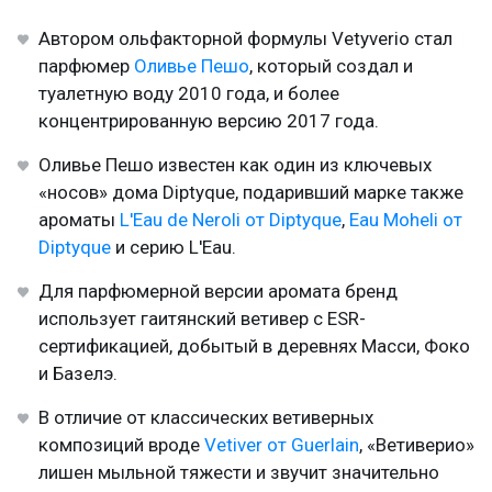
Автором ольфакторной формулы Vetyverio стал
парфюмер
Оливье Пешо
, который создал и
туалетную воду 2010 года, и более
концентрированную версию 2017 года.
Оливье Пешо известен как один из ключевых
«носов» дома Diptyque, подаривший марке также
ароматы
L'Eau de Neroli от Diptyque
,
Eau Moheli от
Diptyque
и серию L'Eau.
Для парфюмерной версии аромата бренд
использует гаитянский ветивер с ESR-
сертификацией, добытый в деревнях Масси, Фоко
и Базелэ.
В отличие от классических ветиверных
композиций вроде
Vetiver от Guerlain
, «Ветиверио»
лишен мыльной тяжести и звучит значительно