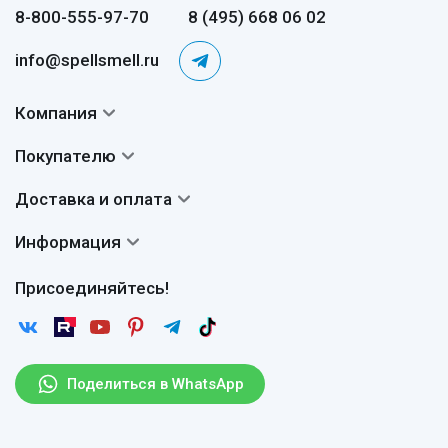
8-800-555-97-70
8 (495) 668 06 02
info@spellsmell.ru
Компания
Контакты
Покупателю
О нас
Система скидок
Доставка и оплата
Авторы
Частые вопросы
Доставка
Сертификаты
Информация
Вопросы и ответы
Оплата
Гарантии
Договор оферты
Отзывы
Присоединяйтесь!
Возврат
Согласие на обработку персональных данных
Новости
Пользовательское соглашение
Статьи
Защита персональных данных
Рассылка
Поделиться в WhatsApp
Правила продажи товаров (Постановление Правительства
РФ № 2463)