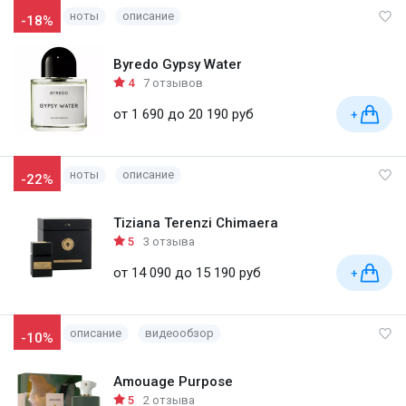
ноты
описание
-18%
Byredo Gypsy Water
4
7 отзывов
от 1 690 до 20 190 руб
+
ноты
описание
-22%
Tiziana Terenzi Chimaera
5
3 отзыва
от 14 090 до 15 190 руб
+
описание
видеообзор
-10%
Amouage Purpose
5
2 отзыва