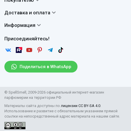
Покупателю
О нас
Система скидок
Доставка и оплата
Авторы
Частые вопросы
Доставка
Сертификаты
Информация
Вопросы и ответы
Оплата
Гарантии
Договор оферты
Отзывы
Присоединяйтесь!
Возврат
Согласие на обработку персональных данных
Новости
Пользовательское соглашение
Статьи
Защита персональных данных
Рассылка
Поделиться в WhatsApp
Правила продажи товаров (Постановление Правительства
РФ № 2463)
Парфюмерия оптом
© SpellSmell, 2009-2026 официальный интернет-магазин
Поставщикам
парфюмерии на территории РФ
Материалы сайта доступны по
лицензии CC BY-SA 4.0
.
Использование и развитие с обязательным указанием прямой
ссылки на непосредственный адрес материала на нашем сайте.