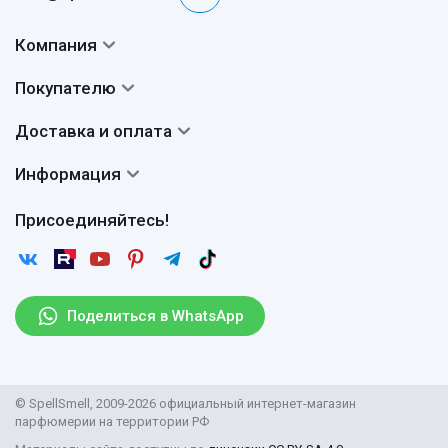
Компания
Контакты
Покупателю
О нас
Система скидок
Доставка и оплата
Авторы
Частые вопросы
Доставка
Сертификаты
Информация
Вопросы и ответы
Оплата
Гарантии
Договор оферты
Отзывы
Присоединяйтесь!
Возврат
Согласие на обработку персональных данных
Новости
Пользовательское соглашение
Статьи
Защита персональных данных
Рассылка
Поделиться в WhatsApp
Правила продажи товаров (Постановление Правительства
РФ № 2463)
Парфюмерия оптом
© SpellSmell, 2009-2026 официальный интернет-магазин
Поставщикам
парфюмерии на территории РФ