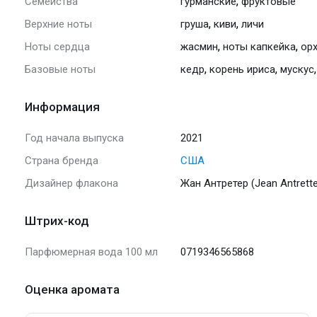
,
Семейства
гурманские
фруктовые
,
,
Верхние ноты
груша
киви
личи
,
,
Ноты сердца
жасмин
ноты капкейка
ор
,
,
Базовые ноты
кедр
корень ириса
мускус
Информация
Год начала выпуска
2021
Страна бренда
США
Дизайнер флакона
Жан Антретер (Jean Antrette
Штрих-код
Парфюмерная вода 100 мл
0719346565868
Оценка аромата