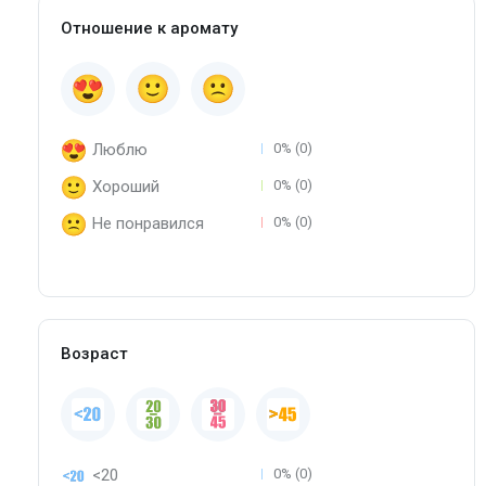
Отношение к аромату
Люблю
0% (0)
Хороший
0% (0)
Не понравился
0% (0)
Возраст
<20
0% (0)