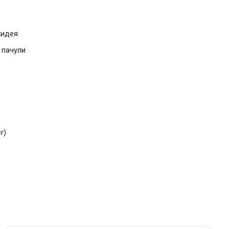
хидея
,
пачули
r)