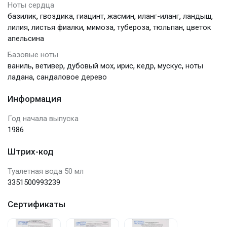
Ноты сердца
,
,
,
,
,
,
базилик
гвоздика
гиацинт
жасмин
иланг-иланг
ландыш
,
,
,
,
,
лилия
листья фиалки
мимоза
тубероза
тюльпан
цветок
апельсина
Базовые ноты
,
,
,
,
,
,
ваниль
ветивер
дубовый мох
ирис
кедр
мускус
ноты
,
ладана
сандаловое дерево
Информация
Год начала выпуска
1986
Штрих-код
Туалетная вода 50 мл
3351500993239
Сертификаты