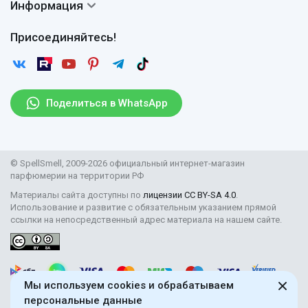
Сертификаты
Информация
Вопросы и ответы
Оплата
Гарантии
Договор оферты
Отзывы
Присоединяйтесь!
Возврат
Согласие на обработку персональных данных
Новости
Пользовательское соглашение
Статьи
Защита персональных данных
Рассылка
Поделиться в WhatsApp
Правила продажи товаров (Постановление Правительства
РФ № 2463)
Парфюмерия оптом
© SpellSmell, 2009-2026 официальный интернет-магазин
Поставщикам
парфюмерии на территории РФ
Материалы сайта доступны по
лицензии CC BY-SA 4.0
.
Использование и развитие с обязательным указанием прямой
ссылки на непосредственный адрес материала на нашем сайте.
Мы используем cookies и обрабатываем
персональные данные