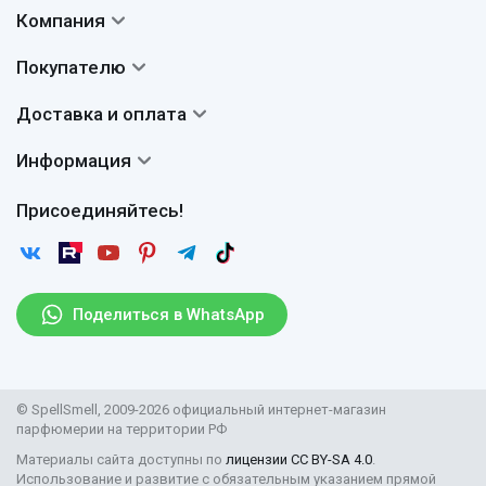
Компания
Контакты
Покупателю
О нас
Система скидок
Доставка и оплата
Авторы
Частые вопросы
Доставка
Сертификаты
Информация
Вопросы и ответы
Оплата
Гарантии
Договор оферты
Отзывы
Присоединяйтесь!
Возврат
Согласие на обработку персональных данных
Новости
Пользовательское соглашение
Статьи
Защита персональных данных
Рассылка
Поделиться в WhatsApp
Правила продажи товаров (Постановление Правительства
РФ № 2463)
Парфюмерия оптом
© SpellSmell, 2009-2026 официальный интернет-магазин
Поставщикам
парфюмерии на территории РФ
Материалы сайта доступны по
лицензии CC BY-SA 4.0
.
Использование и развитие с обязательным указанием прямой