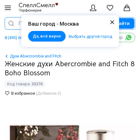
Найти
Поиск
Ваш город - Москва
Да, всё верно
Выбрать другой город
Написать в WhatsApp
8 (495) 668 06 02
Духи Abercrombie and Fitch
Женские духи Abercrombie and Fitch 8
Boho Blossom
Код товара:
33270
В избранное
(Добавили 2)