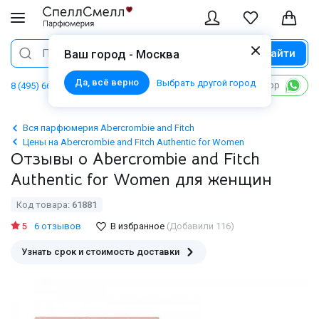
Найти
Поиск
Ваш город - Москва
Да, всё верно
Выбрать другой город
Написать в WhatsApp
8 (495) 668 06 02
Вся парфюмерия Abercrombie and Fitch
Цены на Abercrombie and Fitch Authentic for Women
Отзывы о Abercrombie and Fitch
Authentic for Women для женщин
Код товара:
61881
5
6 отзывов
В избранное
(Добавили 116)
Узнать срок и стоимость доставки