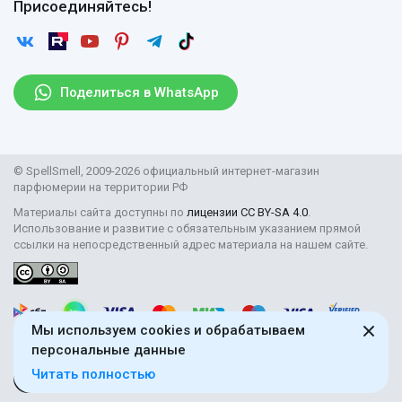
Отзывы
Присоединяйтесь!
Возврат
Согласие на обработку персональных данных
Новости
Пользовательское соглашение
Статьи
Защита персональных данных
Рассылка
Поделиться в WhatsApp
Правила продажи товаров (Постановление Правительства
РФ № 2463)
Парфюмерия оптом
© SpellSmell, 2009-2026 официальный интернет-магазин
Поставщикам
парфюмерии на территории РФ
Материалы сайта доступны по
лицензии CC BY-SA 4.0
.
Использование и развитие с обязательным указанием прямой
ссылки на непосредственный адрес материала на нашем сайте.
Мы используем cookies и обрабатываем
персональные данные
Читать полностью
18+