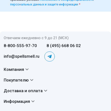
персональных данных и защите информации
*
Отвечаем ежедневно с 9 до 21 (МСК)
8-800-555-97-70
8 (495) 668 06 02
info@spellsmell.ru
Компания
Контакты
Покупателю
О нас
Система скидок
Доставка и оплата
Авторы
Частые вопросы
Доставка
Сертификаты
Информация
Вопросы и ответы
Оплата
Гарантии
Договор оферты