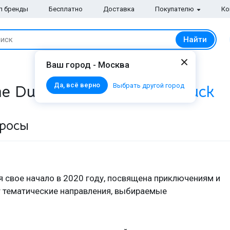
п бренды
Бесплатно
Доставка
Покупателю
Ко
Найти
иск
Ваш город - Москва
Да, всё верно
Выбрать другой город
e Duckers от
Mandarina Duck
просы
 свое начало в 2020 году, посвящена приключениям и
 тематические направления, выбираемые