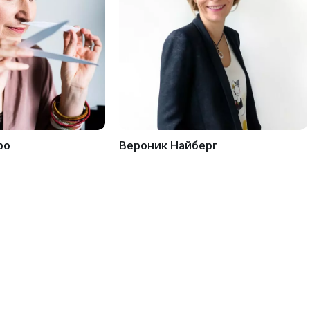
ро
Вероник Найберг