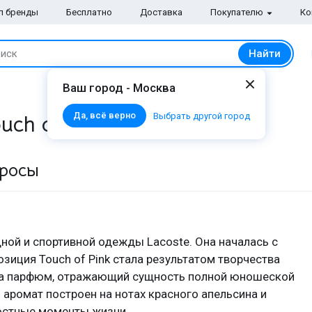
п бренды
Бесплатно
Доставка
Покупателю
Ко
Найти
иск
Ваш город - Москва
Да, всё верно
Выбрать другой город
ch of Pink от
Lacoste
просы
ной и спортивной одежды Lacoste. Она началась с
зиция Touch of Pink стала результатом творчества
ла парфюм, отражающий сущность полной юношеской
аромат построен на нотах красного апельсина и
остные моменты жизни.