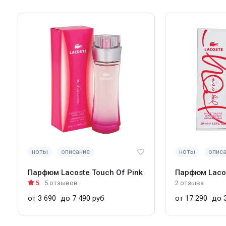
ноты
описание
ноты
опис
Парфюм Lacoste Touch Of Pink
Парфюм Lacos
5
5 отзывов
2 отзыва
от 3 690
до 7 490 руб
от 17 290
до 3