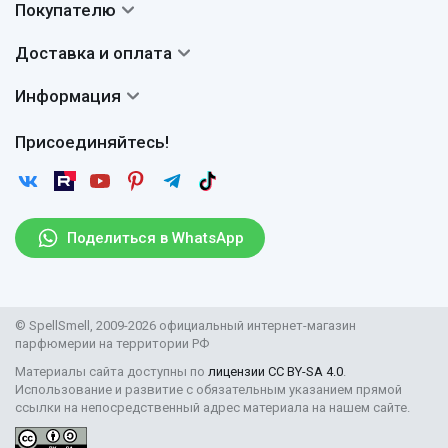
Покупателю
О нас
Система скидок
Доставка и оплата
Авторы
Частые вопросы
Доставка
Сертификаты
Информация
Вопросы и ответы
Оплата
Гарантии
Договор оферты
Отзывы
Присоединяйтесь!
Возврат
Согласие на обработку персональных данных
Новости
Пользовательское соглашение
Статьи
Защита персональных данных
Рассылка
Поделиться в WhatsApp
Правила продажи товаров (Постановление Правительства
РФ № 2463)
Парфюмерия оптом
© SpellSmell, 2009-2026 официальный интернет-магазин
Поставщикам
парфюмерии на территории РФ
Материалы сайта доступны по
лицензии CC BY-SA 4.0
.
Использование и развитие с обязательным указанием прямой
ссылки на непосредственный адрес материала на нашем сайте.