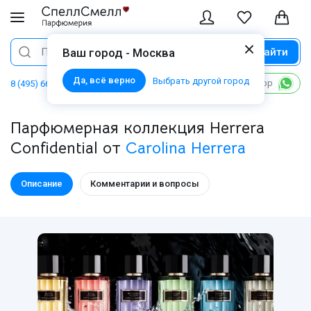
Найти
Поиск
Ваш город - Москва
Да, всё верно
Выбрать другой город
Написать в WhatsApp
8 (495) 668 06 02
Парфюмерная коллекция Herrera
Confidential от
Carolina Herrera
Описание
Комментарии и вопросы