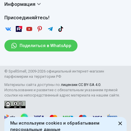
Доставка
Сертификаты
Информация
Вопросы и ответы
Оплата
Гарантии
Договор оферты
Отзывы
Присоединяйтесь!
Возврат
Согласие на обработку персональных данных
Новости
Пользовательское соглашение
Статьи
Защита персональных данных
Рассылка
Поделиться в WhatsApp
Правила продажи товаров (Постановление Правительства
РФ № 2463)
Парфюмерия оптом
© SpellSmell, 2009-2026 официальный интернет-магазин
Поставщикам
парфюмерии на территории РФ
Материалы сайта доступны по
лицензии CC BY-SA 4.0
.
Использование и развитие с обязательным указанием прямой
ссылки на непосредственный адрес материала на нашем сайте.
Мы используем cookies и обрабатываем
персональные данные