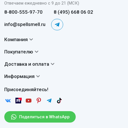
Отвечаем ежедневно с 9 до 21 (МСК)
8-800-555-97-70
8 (495) 668 06 02
info@spellsmell.ru
Компания
Контакты
Покупателю
О нас
Система скидок
Доставка и оплата
Авторы
Частые вопросы
Доставка
Сертификаты
Информация
Вопросы и ответы
Оплата
Гарантии
Договор оферты
Отзывы
Присоединяйтесь!
Возврат
Согласие на обработку персональных данных
Новости
Пользовательское соглашение
Статьи
Защита персональных данных
Рассылка
Поделиться в WhatsApp
Правила продажи товаров (Постановление Правительства
РФ № 2463)