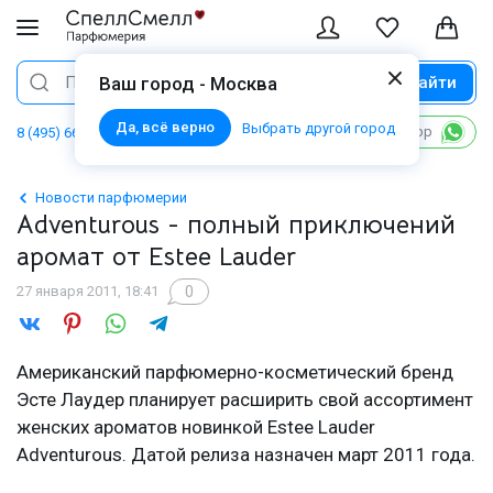
Найти
Поиск
Ваш город - Москва
Да, всё верно
Выбрать другой город
Написать в WhatsApp
8 (495) 668 06 02
Новости парфюмерии
Adventurous - полный приключений
аромат от Estee Lauder
0
27 января 2011, 18:41
Американский
парфюмерно-косметический
бренд
Эсте Лаудер планирует расширить свой ассортимент
женских ароматов новинкой Estee Lauder
Adventurous. Датой релиза назначен март 2011 года.