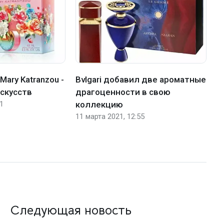
 Mary Katranzou -
Bvlgari добавил две ароматные
B
искусств
драгоценности в свою
м
21
коллекцию
21
11 марта 2021, 12:55
Следующая новость