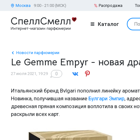
Москва
9:00 - 21:00 (МСК)
Распродажа
То
Каталог
По
Новости парфюмерии
Le Gemme Empyr - новая дра
0
27 июля 2021, 19:29
Итальянский бренд Bvlgari пополнил линейку аром
Новинка, получившая название
Булгари Эмпир
, адр
древесная пряная композиция воплотила в своих нот
раскрыли всех карт.