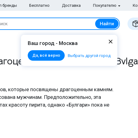
п бренды
Бесплатно
Доставка
Покупателю
Ко
Найти
иск
Ваш город - Москва
Да, всё верно
Выбрать другой город
гоценность в коллекции Bvlga
атов, которые посвящены драгоценным камням.
есована мужчинам. Предположительно, эта
ах красоту пирита, однако «Булгари» пока не