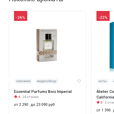
-26%
-22%
описание
видеообзор
ноты
Essential Parfums Bois Imperial
Atelier C
4
24 отзыва
Californi
5
2 отз
от 2 290
до 23 090 руб
от 1 390
д