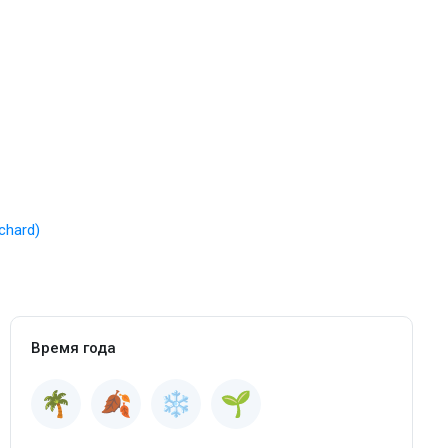
chard)
Время года