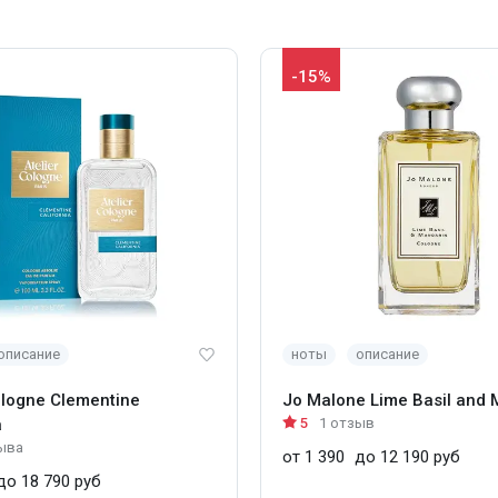
-15%
описание
ноты
описание
ologne Clementine
Jo Malone Lime Basil and 
a
5
1 отзыв
ыва
от 1 390
до 12 190 руб
о 18 790 руб