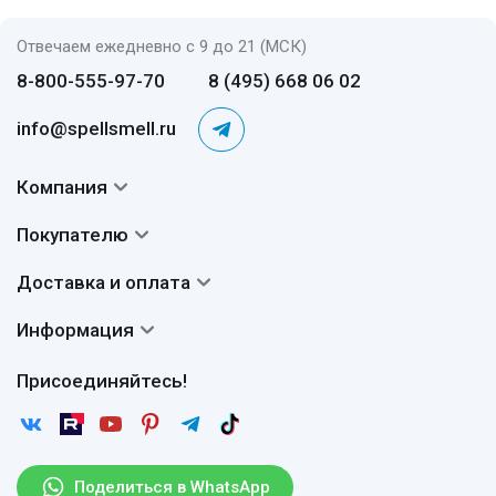
Отвечаем ежедневно с 9 до 21 (МСК)
8-800-555-97-70
8 (495) 668 06 02
info@spellsmell.ru
Компания
Контакты
Покупателю
О нас
Система скидок
Доставка и оплата
Авторы
Частые вопросы
Доставка
Сертификаты
Информация
Вопросы и ответы
Оплата
Гарантии
Договор оферты
Отзывы
Присоединяйтесь!
Возврат
Согласие на обработку персональных данных
Новости
Пользовательское соглашение
Статьи
Защита персональных данных
Рассылка
Поделиться в WhatsApp