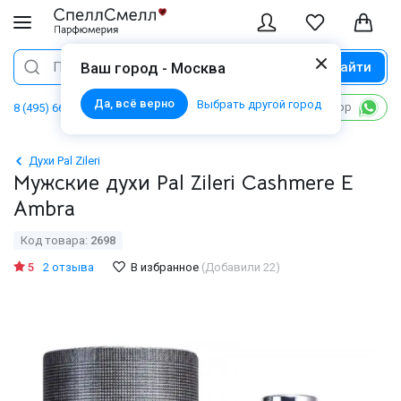
Найти
Поиск
Ваш город - Москва
Да, всё верно
Выбрать другой город
Написать в WhatsApp
8 (495) 668 06 02
Духи Pal Zileri
Мужские духи Pal Zileri Cashmere E
Ambra
Код товара:
2698
5
2 отзыва
В избранное
(Добавили 22)