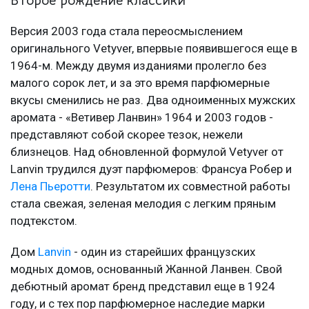
Второе рождение классики
Версия 2003 года стала переосмыслением
оригинального Vetyver, впервые появившегося еще в
1964-м. Между двумя изданиями пролегло без
малого сорок лет, и за это время парфюмерные
вкусы сменились не раз. Два одноименных мужских
аромата - «Ветивер Ланвин» 1964 и 2003 годов -
представляют собой скорее тезок, нежели
близнецов. Над обновленной формулой Vetyver от
Lanvin трудился дуэт парфюмеров: Франсуа Робер и
Лена Пьеротти
. Результатом их совместной работы
стала свежая, зеленая мелодия с легким пряным
подтекстом.
Дом
Lanvin
- один из старейших французских
модных домов, основанный Жанной Ланвен. Свой
дебютный аромат бренд представил еще в 1924
году, и с тех пор парфюмерное наследие марки