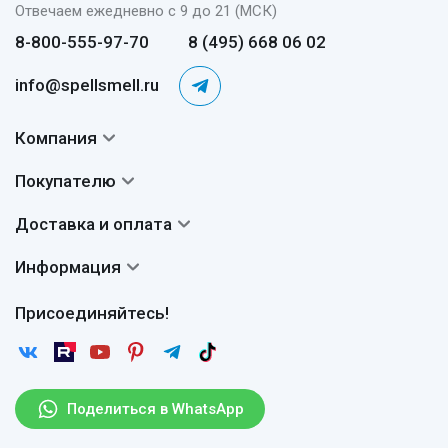
Отвечаем ежедневно с 9 до 21 (МСК)
8-800-555-97-70
8 (495) 668 06 02
info@spellsmell.ru
Компания
Контакты
Покупателю
О нас
Система скидок
Доставка и оплата
Авторы
Частые вопросы
Доставка
Сертификаты
Информация
Вопросы и ответы
Оплата
Гарантии
Договор оферты
Отзывы
Присоединяйтесь!
Возврат
Согласие на обработку персональных данных
Новости
Пользовательское соглашение
Статьи
Защита персональных данных
Рассылка
Поделиться в WhatsApp
Правила продажи товаров (Постановление Правительства
РФ № 2463)