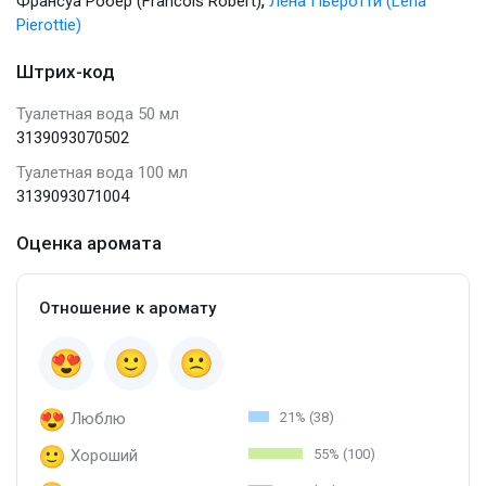
,
Франсуа Робер (Francois Robert)
Лена Пьеротти (Lena
Pierottie)
Штрих-код
Туалетная вода 50 мл
3139093070502
Туалетная вода 100 мл
3139093071004
Оценка аромата
Отношение к аромату
Люблю
21% (38)
Хороший
55% (100)