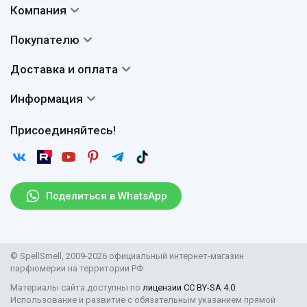
Компания
Контакты
Покупателю
О нас
Система скидок
Доставка и оплата
Авторы
Частые вопросы
Доставка
Сертификаты
Информация
Вопросы и ответы
Оплата
Гарантии
Договор оферты
Отзывы
Присоединяйтесь!
Возврат
Согласие на обработку персональных данных
Новости
Пользовательское соглашение
Статьи
Защита персональных данных
Рассылка
Поделиться в WhatsApp
Правила продажи товаров (Постановление Правительства
РФ № 2463)
Парфюмерия оптом
© SpellSmell, 2009-2026 официальный интернет-магазин
Поставщикам
парфюмерии на территории РФ
Материалы сайта доступны по
лицензии CC BY-SA 4.0
.
Использование и развитие с обязательным указанием прямой