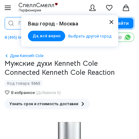
Найти
Поиск
Ваш город - Москва
Да, всё верно
Выбрать другой город
Написать в WhatsApp
8 (495) 668 06 02
Духи Kenneth Cole
Мужские духи Kenneth Cole
Connected Kenneth Cole Reaction
Код товара:
5663
В избранное
(Добавили 6)
Узнать срок и стоимость доставки