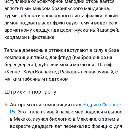
Вступление ольфакторной мелодии открывается
аппетитным миксом бразильского мандарина,
хурмы, яблока и прохладного листа фиалки. Яркий
лимон подхватывает фруктовую тему и ведет ее к
ароматному сердцу, где царят мускатный шалфей,
кардамон и фисташка.
Теплые древесные оттенки вступают в силу в базе
композиции: табак, дрифтвуд (выброшенное на
берег дерево), дубовый мох и махагони. Шлейф
«Кеннет Коул Коннектед Реакшн» ненавязчивый, с
мягким табачным подтоном.
Штрихи к портрету
Автором этой композиции стал
Родриго Флорес-
Ру
. Этот талантливый парфюмер родился и вырос
в Мехико, изучал биологию в Мексике, а затем в
возрасте двадцати лет переехал во Францию для