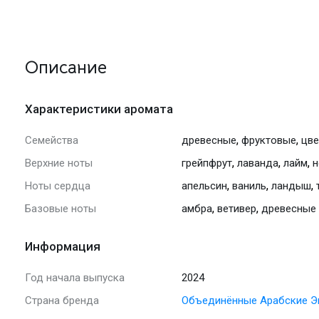
Описание
Характеристики аромата
,
,
Семейства
древесные
фруктовые
цв
,
,
,
Верхние ноты
грейпфрут
лаванда
лайм
н
,
,
,
Ноты сердца
апельсин
ваниль
ландыш
,
,
Базовые ноты
амбра
ветивер
древесные
Информация
Год начала выпуска
2024
Страна бренда
Объединённые Арабские Э