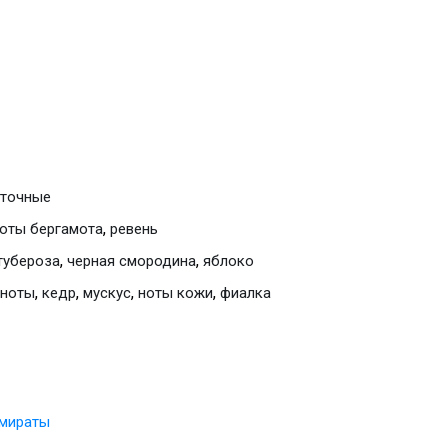
еточные
,
оты бергамота
ревень
,
,
тубероза
черная смородина
яблоко
,
,
,
,
 ноты
кедр
мускус
ноты кожи
фиалка
мираты