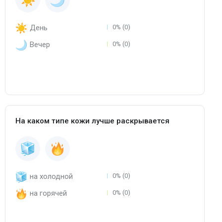
День
0% (0)
Вечер
0% (0)
На каком типе кожи лучше раскрывается
на холодной
0% (0)
на горячей
0% (0)