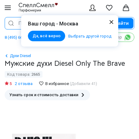
Найти
Поиск
Ваш город - Москва
Да, всё верно
Выбрать другой город
Написать в WhatsApp
8 (495) 668 06 02
Духи Diesel
Мужские духи Diesel Only The Brave
Код товара:
2665
5
2 отзыва
В избранное
(Добавили 41)
Узнать срок и стоимость доставки