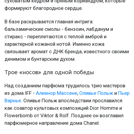
суховатым кедром и пряным кориандром, которые
формируют благородное сердце.
В базе раскрывается главная интрига:
бальзамические смолы - бензоин, лабданум и
стиракс - переплетаются с теплой амброй и
характерной кожаной нотой. Именно кожа
связывает аромат с ДНК бренда, известного своими
денимом и бунтарским духом.
Трое «носов» для одной победы
Над созданием парфюма трудилось трио мастеров
из дома IFF -
Алиенор Массене
,
Оливье Польж
и
Пьер
Варнье
. Оливье Польж впоследствии прославился
как соавтор культовых композиций Dior Homme и
Flowerbomb от Viktor & Rolf. Позднее он возглавил
парфюмерное направление дома Chanel.