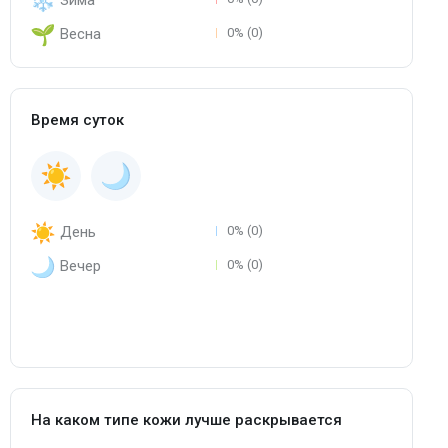
Зима
Весна
0% (0)
Время суток
День
0% (0)
Вечер
0% (0)
На каком типе кожи лучше раскрывается