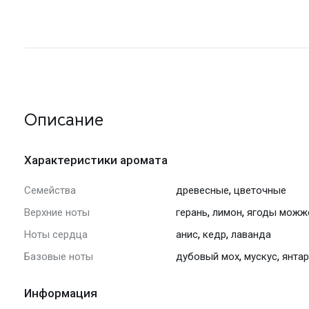
Описание
Характеристики аромата
,
Семейства
древесные
цветочные
,
,
Верхние ноты
герань
лимон
ягоды можж
,
,
Ноты сердца
анис
кедр
лаванда
,
,
Базовые ноты
дубовый мох
мускус
янта
Информация