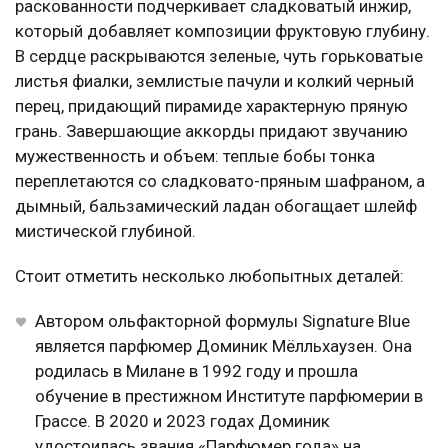
раскованности подчеркивает сладковатый инжир,
который добавляет композиции фруктовую глубину.
В сердце раскрываются зеленые, чуть горьковатые
листья фиалки, землистые пачули и колкий черный
перец, придающий пирамиде характерную пряную
грань. Завершающие аккорды придают звучанию
мужественность и объем: теплые бобы тонка
переплетаются со сладковато-пряным шафраном, а
дымный, бальзамический ладан обогащает шлейф
мистической глубиной.
Стоит отметить несколько любопытных деталей:
Автором ольфакторной формулы Signature Blue
является парфюмер Доминик Мёлльхаузен. Она
родилась в Милане в 1992 году и прошла
обучение в престижном Институте парфюмерии в
Грассе. В 2020 и 2023 годах Доминик
удостоилась звания «Парфюмер года» на