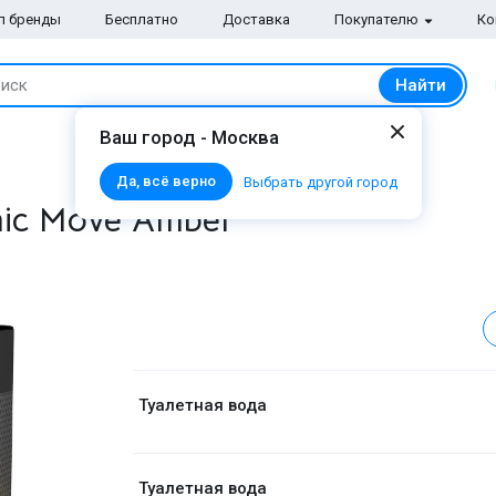
п бренды
Бесплатно
Доставка
Покупателю
Ко
Найти
иск
Ваш город - Москва
Да, всё верно
Выбрать другой город
mic Move Amber
Туалетная вода
Туалетная вода