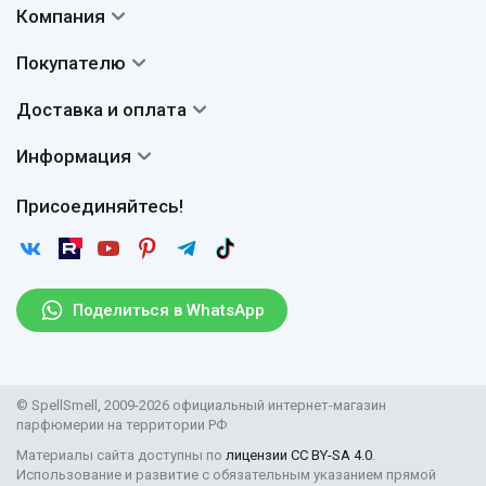
Компания
Контакты
Покупателю
О нас
Система скидок
Доставка и оплата
Авторы
Частые вопросы
Доставка
Сертификаты
Информация
Вопросы и ответы
Оплата
Гарантии
Договор оферты
Отзывы
Присоединяйтесь!
Возврат
Согласие на обработку персональных данных
Новости
Пользовательское соглашение
Статьи
Защита персональных данных
Рассылка
Поделиться в WhatsApp
Правила продажи товаров (Постановление Правительства
РФ № 2463)
Парфюмерия оптом
© SpellSmell, 2009-2026 официальный интернет-магазин
Поставщикам
парфюмерии на территории РФ
Материалы сайта доступны по
лицензии CC BY-SA 4.0
.
Использование и развитие с обязательным указанием прямой