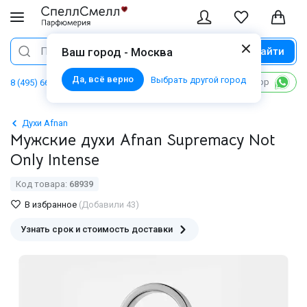
Найти
Поиск
Ваш город - Москва
Да, всё верно
Выбрать другой город
Написать в WhatsApp
8 (495) 668 06 02
Духи Afnan
Мужские духи Afnan Supremacy Not
Only Intense
Код товара:
68939
В избранное
(Добавили 43)
Узнать срок и стоимость доставки