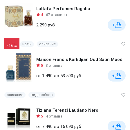
Lattafa Perfumes Raghba
4
67 отзывов
2 290 руб
+
ноты
описание
-16%
Maison Francis Kurkdjian Oud Satin Mood
5
3 отзыва
от 1 490 до 53 590 руб
+
описание
видеообзор
Tiziana Terenzi Laudano Nero
5
4 отзыва
от 7 490 до 15 090 руб
+