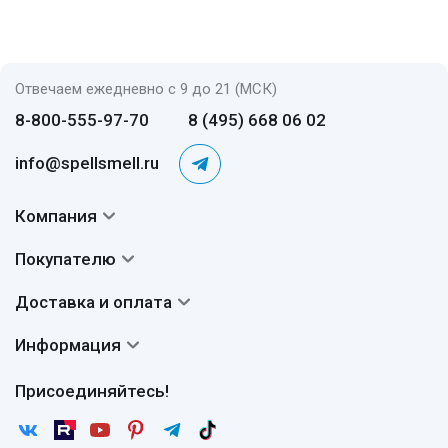
Отвечаем ежедневно с 9 до 21 (МСК)
8-800-555-97-70
8 (495) 668 06 02
info@spellsmell.ru
Компания
Контакты
Покупателю
О нас
Система скидок
Доставка и оплата
Авторы
Частые вопросы
Доставка
Сертификаты
Информация
Вопросы и ответы
Оплата
Гарантии
Договор оферты
Отзывы
Присоединяйтесь!
Возврат
Согласие на обработку персональных данных
Новости
Пользовательское соглашение
Статьи