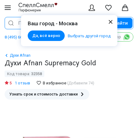
Найти
Поиск
Ваш город - Москва
Да, всё верно
Выбрать другой город
Написать в WhatsApp
8 (495) 668 06 02
Духи Afnan
Духи Afnan Supremacy Gold
Код товара:
32358
5
1 отзыв
В избранное
(Добавили 74)
Узнать срок и стоимость доставки