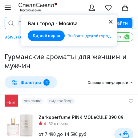
Найти
Поиск
Ваш город - Москва
Да, всё верно
Выбрать другой город
Написать в WhatsApp
8 (495) 668 06 02
Гурманские ароматы для женщин и
мужчин
Фильтры
4
Сначала популярные
описание
видеообзор
-5%
Zarkoperfume PINK MOLeCULE 090 09
4
32 отзыва
от 7 490 до 14 590 руб
+