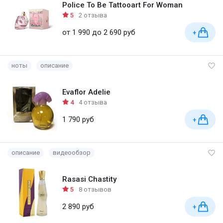
Police To Be Tattooart For Woman
5
2 отзыва
от 1 990 до 2 690 руб
+
ноты
описание
Evaflor Adelie
4
4 отзыва
1 790 руб
+
описание
видеообзор
Rasasi Chastity
5
8 отзывов
2 890 руб
+