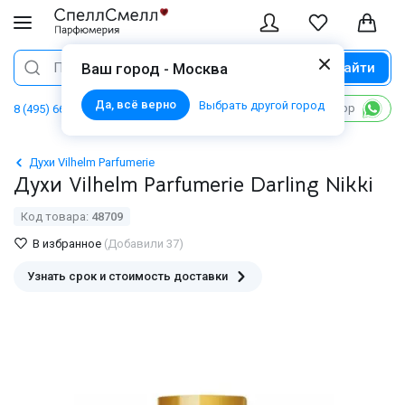
Найти
Поиск
Ваш город - Москва
Да, всё верно
Выбрать другой город
Написать в WhatsApp
8 (495) 668 06 02
Духи Vilhelm Parfumerie
Духи Vilhelm Parfumerie Darling Nikki
Код товара:
48709
В избранное
(Добавили 37)
Узнать срок и стоимость доставки