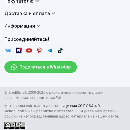
Покупателю
О нас
Система скидок
Доставка и оплата
Авторы
Частые вопросы
Доставка
Сертификаты
Информация
Вопросы и ответы
Оплата
Гарантии
Договор оферты
Отзывы
Присоединяйтесь!
Возврат
Согласие на обработку персональных данных
Новости
Пользовательское соглашение
Статьи
Защита персональных данных
Рассылка
Поделиться в WhatsApp
Правила продажи товаров (Постановление Правительства
РФ № 2463)
Парфюмерия оптом
© SpellSmell, 2009-2026 официальный интернет-магазин
Поставщикам
парфюмерии на территории РФ
Материалы сайта доступны по
лицензии CC BY-SA 4.0
.
Использование и развитие с обязательным указанием прямой
ссылки на непосредственный адрес материала на нашем сайте.