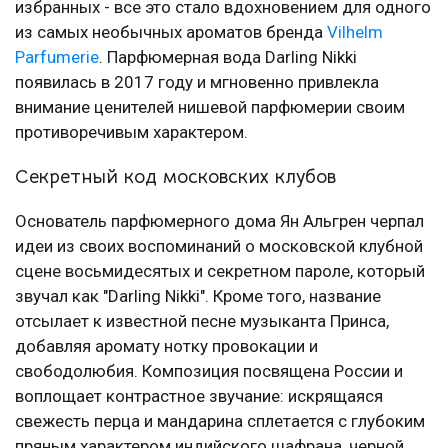
избранных - все это стало вдохновением для одного
из самых необычных ароматов бренда
Vilhelm
Parfumerie
. Парфюмерная вода Darling Nikki
появилась в 2017 году и мгновенно привлекла
внимание ценителей нишевой парфюмерии своим
противоречивым характером.
Секретный код московских клубов
Основатель парфюмерного дома Ян Альгрен черпал
идеи из своих воспоминаний о московской клубной
сцене восьмидесятых и секретном пароле, который
звучал как "Darling Nikki". Кроме того, название
отсылает к известной песне музыканта Принса,
добавляя аромату нотку провокации и
свободолюбия. Композиция посвящена России и
воплощает контрастное звучание: искрящаяся
свежесть перца и мандарина сплетается с глубоким
пряным характером индийского шафрана, черной