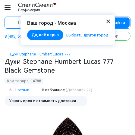
Найти
Поиск
Ваш город - Москва
Да, всё верно
Выбрать другой город
Написать в WhatsApp
8 (495) 668 06 02
Духи Stephane Humbert Lucas 777
Духи Stephane Humbert Lucas 777
Black Gemstone
Код товара:
14788
5
1 отзыв
В избранное
(Добавили 22)
Узнать срок и стоимость доставки