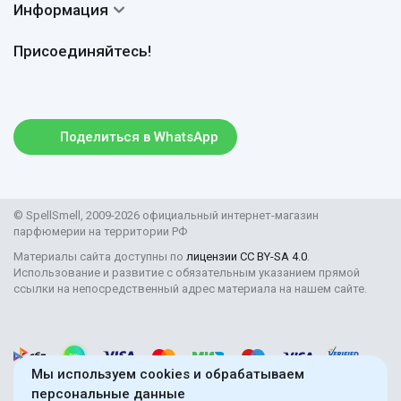
Доставка
Сертификаты
Информация
Вопросы и ответы
Оплата
Гарантии
Договор оферты
Отзывы
Присоединяйтесь!
Возврат
Согласие на обработку персональных данных
Новости
Пользовательское соглашение
Статьи
Защита персональных данных
Рассылка
Поделиться в WhatsApp
Правила продажи товаров (Постановление Правительства
РФ № 2463)
Парфюмерия оптом
© SpellSmell, 2009-2026 официальный интернет-магазин
Поставщикам
парфюмерии на территории РФ
Материалы сайта доступны по
лицензии CC BY-SA 4.0
.
Использование и развитие с обязательным указанием прямой
ссылки на непосредственный адрес материала на нашем сайте.
Мы используем cookies и обрабатываем
персональные данные