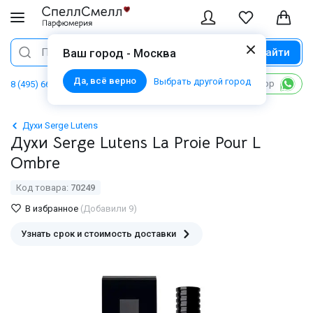
Найти
Поиск
Ваш город - Москва
Да, всё верно
Выбрать другой город
Написать в WhatsApp
8 (495) 668 06 02
Духи Serge Lutens
Духи Serge Lutens La Proie Pour L
Ombre
Код товара:
70249
В избранное
(Добавили 9)
Узнать срок и стоимость доставки