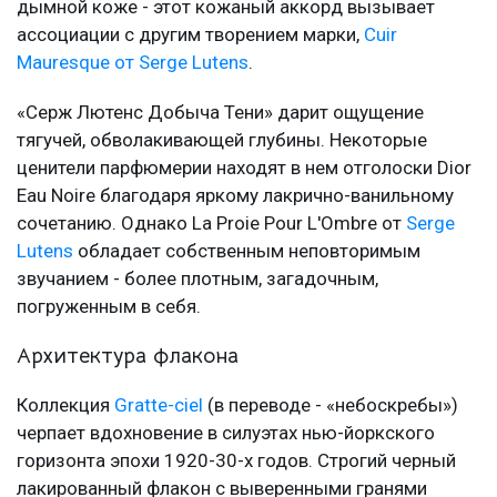
дымной коже - этот кожаный аккорд вызывает
ассоциации с другим творением марки,
Cuir
Mauresque от Serge Lutens
.
«Серж Лютенс Добыча Тени» дарит ощущение
тягучей, обволакивающей глубины. Некоторые
ценители парфюмерии находят в нем отголоски Dior
Eau Noire благодаря яркому лакрично-ванильному
сочетанию. Однако La Proie Pour L'Ombre от
Serge
Lutens
обладает собственным неповторимым
звучанием - более плотным, загадочным,
погруженным в себя.
Архитектура флакона
Коллекция
Gratte-ciel
(в переводе - «небоскребы»)
черпает вдохновение в силуэтах нью-йоркского
горизонта эпохи 1920-30-х годов. Строгий черный
лакированный флакон с выверенными гранями