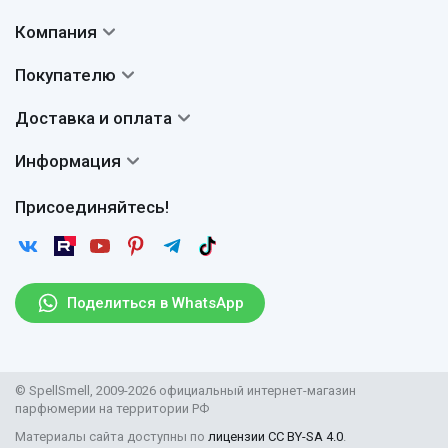
Компания
Контакты
Покупателю
О нас
Система скидок
Доставка и оплата
Авторы
Частые вопросы
Доставка
Сертификаты
Информация
Вопросы и ответы
Оплата
Гарантии
Договор оферты
Отзывы
Присоединяйтесь!
Возврат
Согласие на обработку персональных данных
Новости
Пользовательское соглашение
Статьи
Защита персональных данных
Рассылка
Поделиться в WhatsApp
Правила продажи товаров (Постановление Правительства
РФ № 2463)
Парфюмерия оптом
© SpellSmell, 2009-2026 официальный интернет-магазин
Поставщикам
парфюмерии на территории РФ
Материалы сайта доступны по
лицензии CC BY-SA 4.0
.