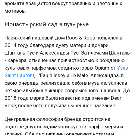
аромата вращается вокруг травяных и цветочных
мотивов.
Монастырский сад в пузырьке
Парижский нишевый дом Roos & Roos появился в
2014 году благодаря дуэту матери и дочери:
Шанталь Рус и Александры Рус. За плечами Шанталь
- карьера, отмеченная причастностью к рождению
культовых парфюмов, среди которых Opium от
Yves
Saint Laurent
, L'Eau d'Issey и Le Male. Александра, в
свою очередь, реализовала себя в музыке, записав
четыре альбома в жанре современного шансона. До
2018 года марка была известна под именем Dear
Rose, после чего получила нынешнее название.
Центральная философия бренда строится на
родстве двух невидимых искусств: парфюмерии и
музыки. Обе дисциплины оперируют нотами и