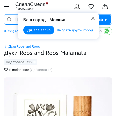
Найти
Поиск
Ваш город - Москва
Да, всё верно
Выбрать другой город
Написать в WhatsApp
8 (495) 668 06 02
Духи Roos and Roos
Духи Roos and Roos Malamata
Код товара:
71510
В избранное
(Добавили 12)