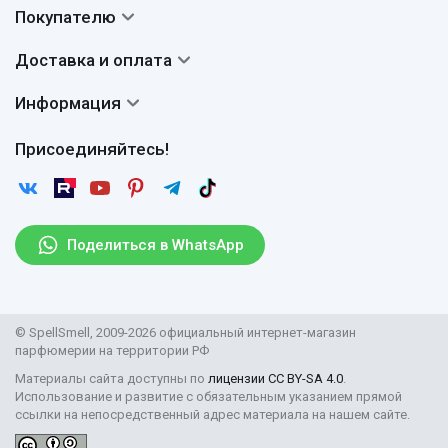
Контакты
Покупателю
О нас
Система скидок
Доставка и оплата
Авторы
Частые вопросы
Доставка
Сертификаты
Информация
Вопросы и ответы
Оплата
Гарантии
Договор оферты
Отзывы
Присоединяйтесь!
Возврат
Согласие на обработку персональных данных
Новости
Пользовательское соглашение
Статьи
Защита персональных данных
Рассылка
Поделиться в WhatsApp
Правила продажи товаров (Постановление Правительства
РФ № 2463)
Парфюмерия оптом
© SpellSmell, 2009-2026 официальный интернет-магазин
Поставщикам
парфюмерии на территории РФ
Материалы сайта доступны по
лицензии CC BY-SA 4.0
.
Использование и развитие с обязательным указанием прямой
ссылки на непосредственный адрес материала на нашем сайте.