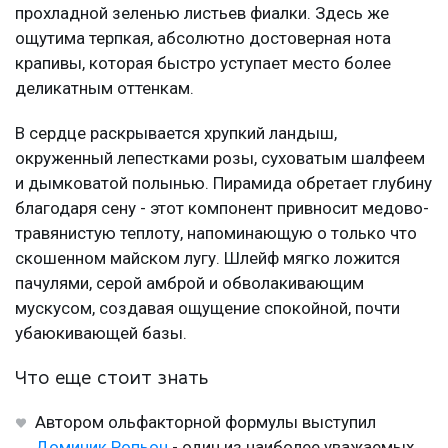
прохладной зеленью листьев фиалки. Здесь же
ощутима терпкая, абсолютно достоверная нота
крапивы, которая быстро уступает место более
деликатным оттенкам.
В сердце раскрывается хрупкий ландыш,
окруженный лепестками розы, суховатым шалфеем
и дымковатой полынью. Пирамида обретает глубину
благодаря сену - этот компонент привносит медово-
травянистую теплоту, напоминающую о только что
скошенном майском лугу. Шлейф мягко ложится
пачулями, серой амброй и обволакивающим
мускусом, создавая ощущение спокойной, почти
убаюкивающей базы.
Что еще стоит знать
Автором ольфакторной формулы выступил
Доминик Ропьон
- один из наиболее уважаемых